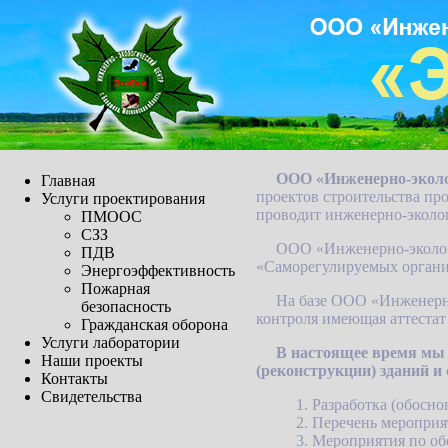
ООО «Инженерно-эколо
Главная
проектов строительства пр
Услуги проектирования
проводит инженерно-экологи
ПМООС
СЗЗ
ООО «Инженерно-экологи
ПДВ
«Саморегулируемых орг
Энергоэффективность
Пожарная
На базе ООО «Инженерн
безопасность
контроля имеющая аттестат
Гражданская оборона
Услуги лаборатории
В настоящее время мы 
Наши проекты
(реконструкции) зданий и
Контакты
Свидетельства
1. Разработка (обосн
2. Перечень меропри
3. Мероприятия по о