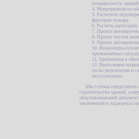
оснащенности зданий,
4. Мероприятия по о
5. Расчетное подтвер
факторов пожара.
6. Расчеты категори
7. Проект автоматич
8. Проект систем опо
9. Проект автоматич
10. Инженерно-техни
чрезвычайных ситуа
11. Требования к обе
12. Выполняем инжене
по их результатам и 
эксплуатацию.
Мы готовы представить 
строительства зданий, соо
обосновывающей документац
заключений в надзорных ор